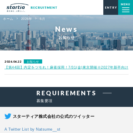
MENU
startia 採用サイト2022
ENTRY
ホーム
2026年
6
月
News
お知らせ
2026.06.22
お知らせ
【第44回】内定をツモれ！麻雀採用！7/31(金)東京開催※2027年新卒向け
REQUIREMENTS
募集要項
スターティア株式会社の公式のツイッター
A Twitter List by Natsume__st