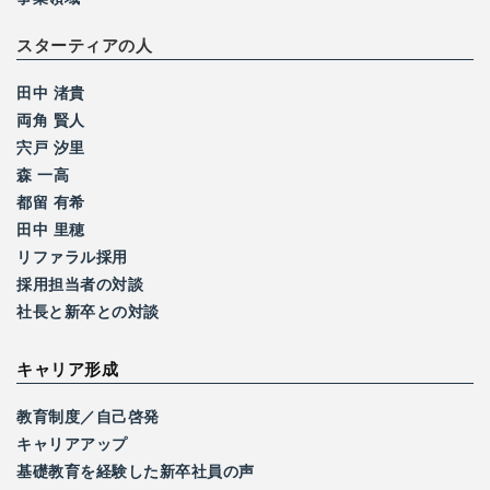
スターティアの人
田中 渚貴
両角 賢人
宍戸 汐里
森 一高
都留 有希
田中 里穂
リファラル採用
採用担当者の対談
社長と新卒との対談
キャリア形成
教育制度／自己啓発
キャリアアップ
基礎教育を経験した
新卒社員の声