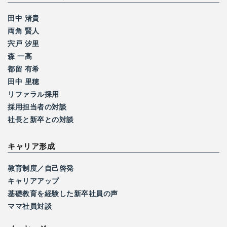
田中 渚貴
両角 賢人
宍戸 汐里
森 一高
都留 有希
田中 里穂
リファラル採用
採用担当者の対談
社長と新卒との対談
キャリア形成
教育制度／自己啓発
キャリアアップ
基礎教育を経験した
新卒社員の声
ママ社員対談