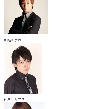
白鳥翔 プロ
菅原千瑛 プロ