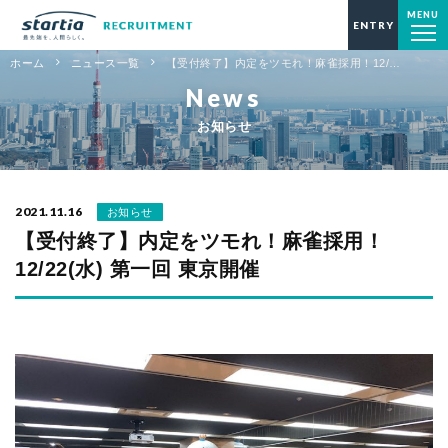
MENU
startia 採用サイト2022
ENTRY
ホーム
ニュース一覧
【受付終了】内定をツモれ！麻雀採用！12/…
News
お知らせ
2021.11.16
お知らせ
【受付終了】内定をツモれ！麻雀採用！
12/22(水) 第一回 東京開催