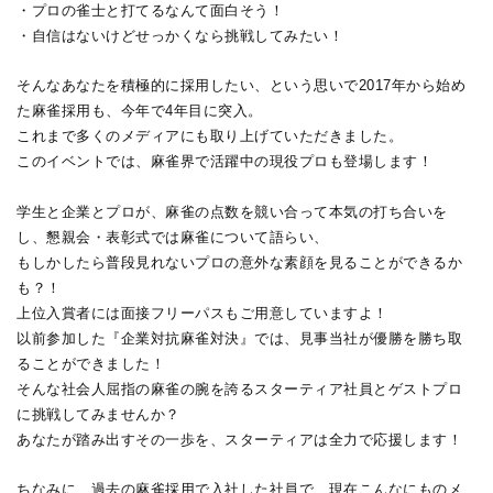
・プロの雀士と打てるなんて面白そう！
・自信はないけどせっかくなら挑戦してみたい！
そ
んなあなたを積極的に採用したい、という思いで2017年から始め
た麻雀採用も、今年で4年目に突入。
これまで多くのメディアにも取り上げていただきました。
このイベントでは、麻雀界で活躍中の現役プロも登場します！
学生と企業とプロが、麻雀の点数を競い合って本気の打ち合いを
し、懇親会・表彰式では麻雀について語らい、
もしかしたら普段見れないプロの意外な素顔を見ることができるか
も？！
上位入賞者には面接フリーパスもご用意していますよ！
以前参加した『企業対抗麻雀対決』では、
見事当社が優勝を勝ち取
ることができました！
そんな社会人屈指の麻雀の腕を誇るスターティア社員とゲストプロ
に挑戦してみませんか？
あなたが踏み出すその一歩を、スターティアは全力で応援します！
ちなみに、過去の麻雀採用で入社した社員で、現在こんなにものメ