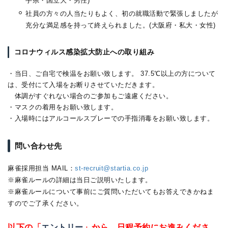
手県・国立大・男性)
社員の方々の人当たりもよく、初の就職活動で緊張しましたが
充分な満足感を持って終えられました。(大阪府・私大・女性)
コロナウィルス感染拡大防止への取り組み
・当日、ご自宅で検温をお願い致します。 37.5℃以上の方について
は、受付にて入場をお断りさせていただきます。
体調がすぐれない場合のご参加もご遠慮ください。
・マスクの着用をお願い致します。
・入場時にはアルコールスプレーでの手指消毒をお願い致します。
問い合わせ先
麻雀採用担当 MAIL：
st-recruit@startia.co.jp
※麻雀ルールの詳細は当日ご説明いたします。
※麻雀ルールについて事前にご質問いただいてもお答えできかねま
すのでご了承ください。
以下の「
エントリー
」から、日程予約にお進みくださ