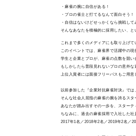
・麻雀の腕に自信がある！
・プロの雀士と打てるなんて面白そう！
・自信はないけどせっかくなら挑戦して
そんなあなたを積極的に採用したい、とい
これまで多くのメディアにも取り上げて
このイベントでは、麻雀界で活躍中の現
学生と企業とプロが、麻雀の点数を競い
もしかしたら普段見れないプロの意外な
上位入賞者には面接フリーパスもご用意
以前参加した『企業対抗麻雀対決』では
そんな社会人屈指の麻雀の腕を誇るスタ
あなたが踏み出すその一歩を、スターテ
ちなみに、過去の麻雀採用で入社した社
2017年1名／2018年2名／2019年2名／