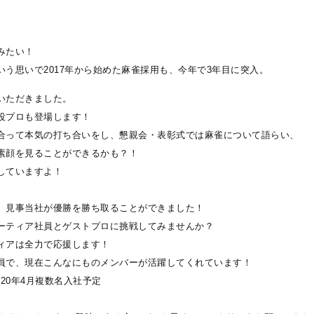
みたい！
う思いで2017年から始めた麻雀採用も、今年で3年目に突入。
いただきました。
役プロも登場します！
合って本気の打ち合いをし、懇親会・表彰式では麻雀について語らい、
素顔を見ることができるかも？！
していますよ！
、
見事当社が優勝を勝ち取ることができました！
ーティア社員とゲストプロに挑戦してみませんか？
ィアは全力で応援します！
員で、現在こんなにものメンバーが活躍してくれています！
2020年4月複数名入社予定