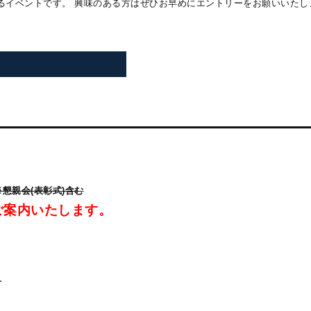
るイベントです。
興味のある方はぜひお早めにエントリーをお願いいたし
定 ※懇親会(表彰式)含む
ご案内いたします。
方