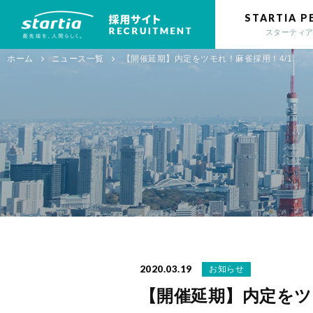
startia 採用サイト20
STARTIA P
スターティ
ホーム
ニュース一覧
【開催延期】内定をツモれ！麻雀採用！4/1…
2020.03.19
お知らせ
【開催延期】内定をツモ