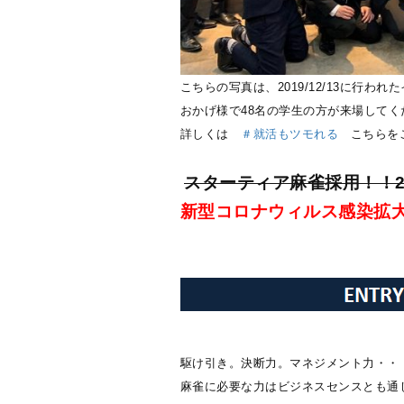
こちらの写真は、2019/12/13に行わ
おかげ様で48名の学生の方が来場して
詳しくは
＃就活もツモれる
こちらを
スターティア麻雀採用！！2
新型コロナウィルス感染拡大
駆け引き。決断力。マネジメント力・・
麻雀に必要な力はビジネスセンスとも通