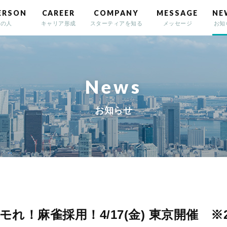
22
ERSON
CAREER
COMPANY
MESSAGE
NE
アの人
キャリア形成
スターティアを知る
メッセージ
お知
News
お知らせ
れ！麻雀採用！4/17(金) 東京開催 ※2